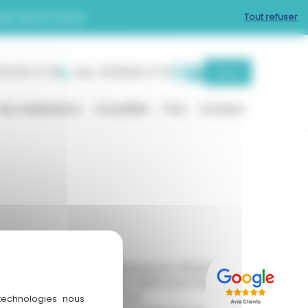
est de la France
Tout refuser
 62 06 47 40
Pau : 05 59 84 41 74
Devis
Nos réalisations
Actualités
FAQ
Contact
Auch
ONET-LE-
Zone de l'Hippodrome, 15 Rue Federico
Garcia Lorca, 32000 Auch France
05 62 06 47 40
 technologies nous