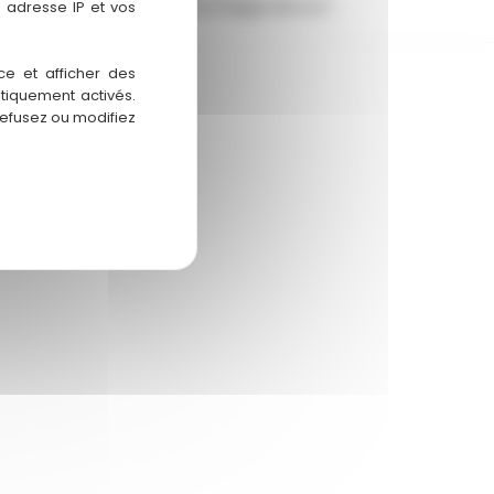
m
isocomble.auch@gmail.com
 adresse IP et vos
ce et afficher des
atiquement activés.
refusez ou modifiez