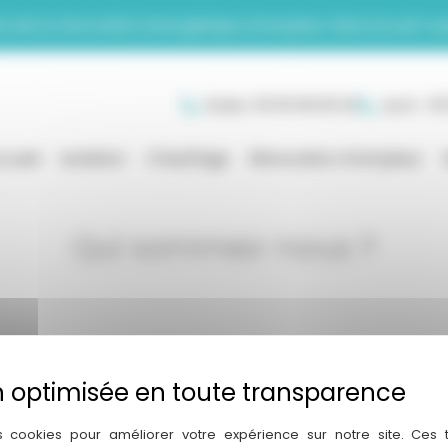
te de la rénovation énergétique d’ampleur dans le sud-ou
Rodez: 05 65 68 69 94
Auch : 05
cueil
Isolation
Chauffage
Rénovation d’ampleur
Qui sommes-nous ?
Rodez
de Tarbes Espace 117,
1163 AVENUE DE VABRE 12850 
dron
CHATEAU
4 41 74
05 65 68 69 94
s cookies pour améliorer votre expérience sur notre site. Ces